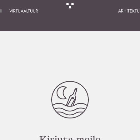
I
VIRTUAALTUUR
ARHITEKT
Kirjuta meile