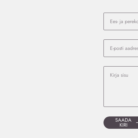
SAADA
KIRI